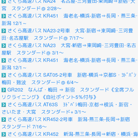
さくら高速バス NA24 名古屋-三河豊田-東岡崎⇒新宿･大
宮 スタンダード＠ 2/28～
さくら高速バス KR451 海老名-横浜-新宿⇒長岡・燕三条･
新潟 12/1～
さくら高速バス NA23-2号車 大宮-新宿⇒東岡崎･三河豊
田･名古屋駅 スタンダード＠ 7/17～
さくら高速バス NA23 大宮-新宿⇒東岡崎･三河豊田･名古
屋駅 スタンダード＠ 3/1～
さくら高速バス KR451 海老名-横浜-新宿⇒長岡・燕三条･
新潟 12/1～
さくら高速バス SAT05-2号車 新宿-横浜⇒京都S・ﾖﾄﾞﾊﾞｼ
梅田・難波 スタンダード＠ 6/4～
GR202 なんば・梅田 ⇒ 新宿 スタンダード《全席フル
リクライニング》《自社ポイント5％付与》
さくら高速バス AT63S ﾖﾄﾞﾊﾞｼ梅田-京都⇒横浜・新宿・
さいたま・大宮 スタンダード+ 3/1～
さくら高速バス KR452-2号車 新潟-燕三条-長岡⇒新宿
スタンダード 7/16～
さくら高速バス KR452 新潟-燕三条-長岡⇒新宿・横浜･海