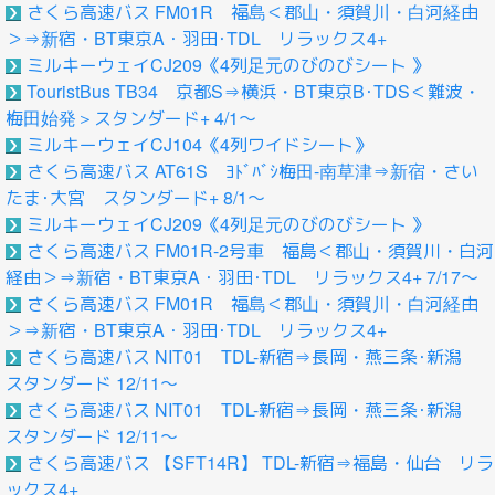
さくら高速バス FM01R 福島＜郡山・須賀川・白河経由
＞⇒新宿・BT東京A・羽田･TDL リラックス4+
ミルキーウェイCJ209《4列足元のびのびシート 》
TouristBus TB34 京都S⇒横浜・BT東京B･TDS＜難波・
梅田始発＞スタンダード+ 4/1～
ミルキーウェイCJ104《4列ワイドシート》
さくら高速バス AT61S ﾖﾄﾞﾊﾞｼ梅田-南草津⇒新宿・さい
たま･大宮 スタンダード+ 8/1～
ミルキーウェイCJ209《4列足元のびのびシート 》
さくら高速バス FM01R-2号車 福島＜郡山・須賀川・白河
経由＞⇒新宿・BT東京A・羽田･TDL リラックス4+ 7/17～
さくら高速バス FM01R 福島＜郡山・須賀川・白河経由
＞⇒新宿・BT東京A・羽田･TDL リラックス4+
さくら高速バス NIT01 TDL-新宿⇒長岡・燕三条･新潟
スタンダード 12/11～
さくら高速バス NIT01 TDL-新宿⇒長岡・燕三条･新潟
スタンダード 12/11～
さくら高速バス 【SFT14R】 TDL-新宿⇒福島・仙台 リラ
ックス4+