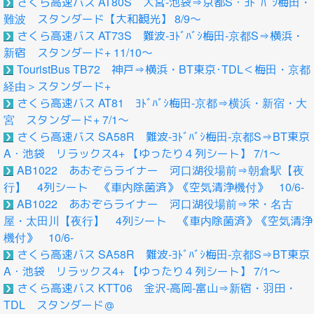
さくら高速バス AT80S 大宮-池袋⇒京都S・ﾖﾄﾞﾊﾞｼ梅田・
難波 スタンダード【大和観光】 8/9～
さくら高速バス AT73S 難波-ﾖﾄﾞﾊﾞｼ梅田-京都S⇒横浜・
新宿 スタンダード+ 11/10～
TouristBus TB72 神戸⇒横浜・BT東京･TDL＜梅田・京都
経由＞スタンダード+
さくら高速バス AT81 ﾖﾄﾞﾊﾞｼ梅田-京都⇒横浜・新宿・大
宮 スタンダード+ 7/1～
さくら高速バス SA58R 難波-ﾖﾄﾞﾊﾞｼ梅田-京都S⇒BT東京
A・池袋 リラックス4+ 【ゆったり４列シート】 7/1～
AB1022 あおぞらライナー 河口湖役場前⇒朝倉駅【夜
行】 4列シート 《車内除菌済》《空気清浄機付》 10/6-
AB1022 あおぞらライナー 河口湖役場前⇒栄・名古
屋・太田川【夜行】 4列シート 《車内除菌済》《空気清浄
機付》 10/6-
さくら高速バス SA58R 難波-ﾖﾄﾞﾊﾞｼ梅田-京都S⇒BT東京
A・池袋 リラックス4+ 【ゆったり４列シート】 7/1～
さくら高速バス KTT06 金沢-高岡-富山⇒新宿・羽田・
TDL スタンダード＠