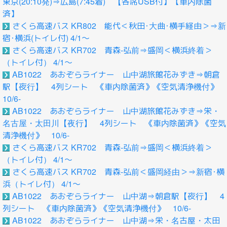
東京(20:10発)⇒広島(7:45着) 【各席USB付】【車内除菌
済】
さくら高速バス KR802 能代＜秋田･大曲･横手経由＞⇒新
宿･横浜(トイレ付) 4/1～
さくら高速バス KR702 青森-弘前⇒盛岡＜横浜終着＞
（トイレ付） 4/1～
AB1022 あおぞらライナー 山中湖旅館花みずき⇒朝倉
駅【夜行】 4列シート 《車内除菌済》《空気清浄機付》
10/6-
AB1022 あおぞらライナー 山中湖旅館花みずき⇒栄・
名古屋・太田川【夜行】 4列シート 《車内除菌済》《空気
清浄機付》 10/6-
さくら高速バス KR702 青森-弘前⇒盛岡＜横浜終着＞
（トイレ付） 4/1～
さくら高速バス KR702 青森-弘前＜盛岡経由＞⇒新宿･横
浜（トイレ付） 4/1～
AB1022 あおぞらライナー 山中湖⇒朝倉駅【夜行】 4
列シート 《車内除菌済》《空気清浄機付》 10/6-
AB1022 あおぞらライナー 山中湖⇒栄・名古屋・太田