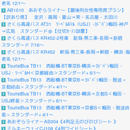
老名 12/1～
AB1010 あおぞらライナー【最後列女性専用席プラン】
【訳あり席】 金沢・高岡・富山⇒栄・名古屋・太田川
さくら高速バス AT31 ﾘｰﾍﾞﾙﾎﾃﾙ（USJ）-ﾖﾄﾞﾊﾞｼ梅田‐神戸
⇒広島 スタンダード＠【仕切ｶｰﾃﾝ設置】
さくら高速バス KR452-2号車 新潟-燕三条-長岡⇒新宿
スタンダード 7/16～
さくら高速バス KR452 新潟-燕三条-長岡⇒新宿・横浜･海
老名 12/1～
TouristBus TB11 西船橋-BT東京B-横浜⇒ﾖﾄﾞﾊﾞｼ梅田・
USJ・ﾘｰﾍﾞﾙH＜京都経由＞スタンダード+ 6/1～
TouristBus TB13 西船橋-BT東京B⇒ﾖﾄﾞﾊﾞｼ梅田・難波＜
京都経由＞スタンダード+ 4/1～
TouristBus TB11 西船橋-BT東京B-横浜⇒京都S＜梅田・
USJ終着＞スタンダード+ 6/1～
TouristBus TB13 西船橋-BT東京B⇒京都S＜梅田・難波終
着＞スタンダード+ 4/1～
あおぞらライナーAS004《4列足元のびのびシート 》
ミルキーウェイCJ108《4列ワイドシート》