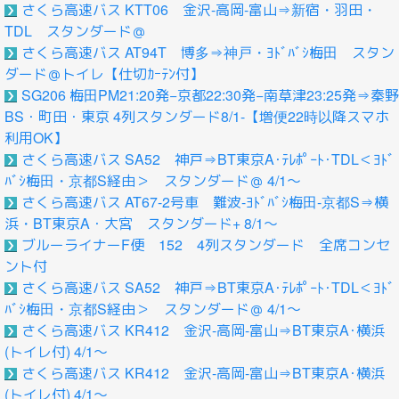
さくら高速バス KTT06 金沢-高岡-富山⇒新宿・羽田・
TDL スタンダード＠
さくら高速バス AT94T 博多⇒神戸・ﾖﾄﾞﾊﾞｼ梅田 スタン
ダード＠トイレ【仕切ｶｰﾃﾝ付】
SG206 梅田PM21:20発−京都22:30発−南草津23:25発⇒秦野
BS・町田・東京 4列スタンダード8/1-【増便22時以降スマホ
利用OK】
さくら高速バス SA52 神戸⇒BT東京A･ﾃﾚﾎﾟｰﾄ･TDL＜ﾖﾄﾞ
ﾊﾞｼ梅田・京都S経由＞ スタンダード＠ 4/1～
さくら高速バス AT67-2号車 難波-ﾖﾄﾞﾊﾞｼ梅田-京都S⇒横
浜・BT東京A・大宮 スタンダード+ 8/1～
ブルーライナーF便 152 4列スタンダード 全席コンセ
ント付
さくら高速バス SA52 神戸⇒BT東京A･ﾃﾚﾎﾟｰﾄ･TDL＜ﾖﾄﾞ
ﾊﾞｼ梅田・京都S経由＞ スタンダード＠ 4/1～
さくら高速バス KR412 金沢-高岡-富山⇒BT東京A･横浜
(トイレ付) 4/1～
さくら高速バス KR412 金沢-高岡-富山⇒BT東京A･横浜
(トイレ付) 4/1～