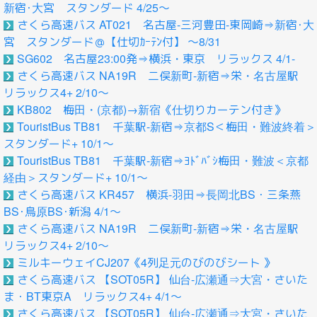
新宿･大宮 スタンダード 4/25～
さくら高速バス AT021 名古屋-三河豊田-東岡崎⇒新宿･大
宮 スタンダード＠【仕切ｶｰﾃﾝ付】 ～8/31
SG602 名古屋23:00発⇒横浜・東京 リラックス 4/1-
さくら高速バス NA19R 二俣新町-新宿⇒栄・名古屋駅
リラックス4+ 2/10～
KB802 梅田・(京都)→新宿《仕切りカーテン付き》
TouristBus TB81 千葉駅-新宿⇒京都S＜梅田・難波終着＞
スタンダード+ 10/1～
TouristBus TB81 千葉駅-新宿⇒ﾖﾄﾞﾊﾞｼ梅田・難波＜京都
経由＞スタンダード+ 10/1～
さくら高速バス KR457 横浜-羽田⇒長岡北BS・三条燕
BS･鳥原BS･新潟 4/1～
さくら高速バス NA19R 二俣新町-新宿⇒栄・名古屋駅
リラックス4+ 2/10～
ミルキーウェイCJ207《4列足元のびのびシート 》
さくら高速バス 【SOT05R】 仙台-広瀬通⇒大宮・さいた
ま・BT東京A リラックス4+ 4/1～
さくら高速バス 【SOT05R】 仙台-広瀬通⇒大宮・さいた