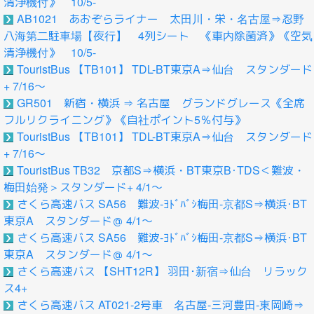
清浄機付》 10/5-
AB1021 あおぞらライナー 太田川・栄・名古屋⇒忍野
八海第二駐車場【夜行】 4列シート 《車内除菌済》《空気
清浄機付》 10/5-
TouristBus 【TB101】 TDL-BT東京A⇒仙台 スタンダード
+ 7/16～
GR501 新宿・横浜 ⇒ 名古屋 グランドグレース《全席
フルリクライニング》《自社ポイント5％付与》
TouristBus 【TB101】 TDL-BT東京A⇒仙台 スタンダード
+ 7/16～
TouristBus TB32 京都S⇒横浜・BT東京B･TDS＜難波・
梅田始発＞スタンダード+ 4/1～
さくら高速バス SA56 難波-ﾖﾄﾞﾊﾞｼ梅田-京都S⇒横浜･BT
東京A スタンダード＠ 4/1～
さくら高速バス SA56 難波-ﾖﾄﾞﾊﾞｼ梅田-京都S⇒横浜･BT
東京A スタンダード＠ 4/1～
さくら高速バス 【SHT12R】 羽田･新宿⇒仙台 リラック
ス4+
さくら高速バス AT021-2号車 名古屋-三河豊田-東岡崎⇒