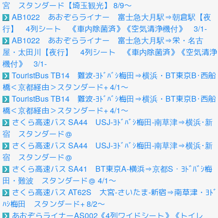
宮 スタンダード【埼玉観光】 8/9～
AB1022 あおぞらライナー 富士急大月駅⇒朝倉駅【夜
行】 4列シート 《車内除菌済》《空気清浄機付》 3/1-
AB1022 あおぞらライナー 富士急大月駅⇒栄・名古
屋・太田川【夜行】 4列シート 《車内除菌済》《空気清浄
機付》 3/1-
TouristBus TB14 難波-ﾖﾄﾞﾊﾞｼ梅田⇒横浜・BT東京B･西船
橋＜京都経由＞スタンダード+ 4/1～
TouristBus TB14 難波-ﾖﾄﾞﾊﾞｼ梅田⇒横浜・BT東京B･西船
橋＜京都経由＞スタンダード+ 4/1～
さくら高速バス SA44 USJ-ﾖﾄﾞﾊﾞｼ梅田-南草津⇒横浜･新
宿 スタンダード＠
さくら高速バス SA44 USJ-ﾖﾄﾞﾊﾞｼ梅田-南草津⇒横浜･新
宿 スタンダード＠
さくら高速バス SA41 BT東京A-横浜⇒京都S・ﾖﾄﾞﾊﾞｼ梅
田・難波 スタンダード＠ 4/1～
さくら高速バス AT62S 大宮‐さいたま-新宿⇒南草津・ﾖﾄﾞ
ﾊｼ梅田 スタンダード+ 8/2～
あおぞらライナーAS002《4列ワイドシート》《トイレ