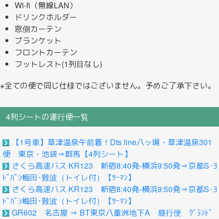
Wi-fi（無線LAN）
ドリンクホルダー
窓側カーテン
ブランケット
フロントカーテン
フットレスト(1列目なし)
※全ての便で同じ仕様ではございません。予めご了承下さい。
4列シートの運行便一覧
【1号車】草津温泉午前着！Dts line八ッ場・草津温泉301
便 東京・池袋⇒群馬【4列シート】
さくら高速バス KR123 新宿8:40発-横浜9:50発⇒京都S･ﾖ
ﾄﾞﾊﾞｼ梅田･難波（トイレ付）【ﾂｰﾏﾝ】
さくら高速バス KR123 新宿8:40発-横浜9:50発⇒京都S･ﾖ
ﾄﾞﾊﾞｼ梅田･難波（トイレ付）【ﾂｰﾏﾝ】
GR602 名古屋 ⇒ BT東京八重洲地下A 昼行便 ｸﾞﾗﾝﾄﾞ