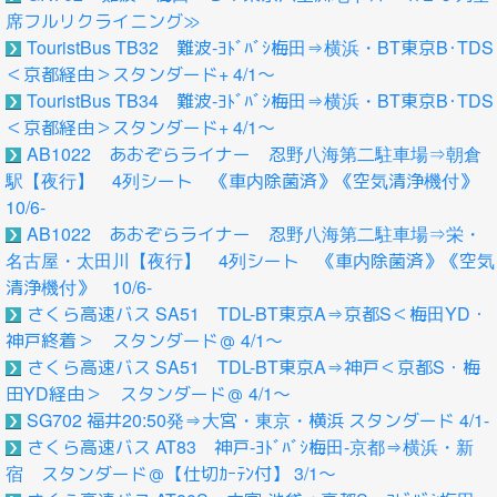
席フルリクライニング≫
TouristBus TB32 難波-ﾖﾄﾞﾊﾞｼ梅田⇒横浜・BT東京B･TDS
＜京都経由＞スタンダード+ 4/1～
TouristBus TB34 難波-ﾖﾄﾞﾊﾞｼ梅田⇒横浜・BT東京B･TDS
＜京都経由＞スタンダード+ 4/1～
AB1022 あおぞらライナー 忍野八海第二駐車場⇒朝倉
駅【夜行】 4列シート 《車内除菌済》《空気清浄機付》
10/6-
AB1022 あおぞらライナー 忍野八海第二駐車場⇒栄・
名古屋・太田川【夜行】 4列シート 《車内除菌済》《空気
清浄機付》 10/6-
さくら高速バス SA51 TDL-BT東京A⇒京都S＜梅田YD・
神戸終着＞ スタンダード＠ 4/1～
さくら高速バス SA51 TDL-BT東京A⇒神戸＜京都S・梅
田YD経由＞ スタンダード＠ 4/1～
SG702 福井20:50発⇒大宮・東京・横浜 スタンダード 4/1-
さくら高速バス AT83 神戸-ﾖﾄﾞﾊﾞｼ梅田-京都⇒横浜・新
宿 スタンダード＠【仕切ｶｰﾃﾝ付】 3/1～