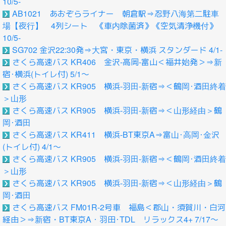
10/5-
AB1021 あおぞらライナー 朝倉駅⇒忍野八海第二駐車
場【夜行】 4列シート 《車内除菌済》《空気清浄機付》
10/5-
SG702 金沢22:30発⇒大宮・東京・横浜 スタンダード 4/1-
さくら高速バス KR406 金沢-高岡-富山＜福井始発＞⇒新
宿･横浜(トイレ付) 5/1～
さくら高速バス KR905 横浜-羽田-新宿⇒＜鶴岡･酒田終着
＞山形
さくら高速バス KR905 横浜-羽田-新宿⇒＜山形経由＞鶴
岡･酒田
さくら高速バス KR411 横浜-BT東京A⇒富山･高岡･金沢
(トイレ付) 4/1～
さくら高速バス KR905 横浜-羽田-新宿⇒＜鶴岡･酒田終着
＞山形
さくら高速バス KR905 横浜-羽田-新宿⇒＜山形経由＞鶴
岡･酒田
さくら高速バス FM01R-2号車 福島＜郡山・須賀川・白河
経由＞⇒新宿・BT東京A・羽田･TDL リラックス4+ 7/17～