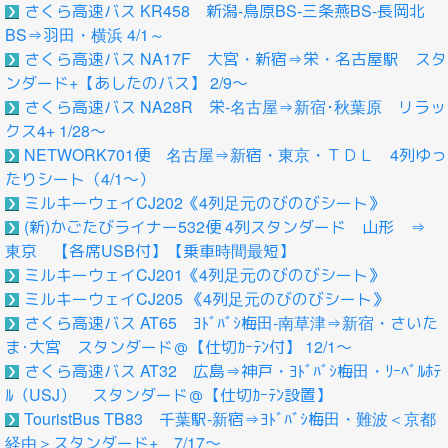
さくら高速バス KR458 新潟-鳥原BS-三条燕BS-長岡北
BS⇒羽田・横浜 4/1～
さくら高速バス NA17F 大宮・新宿⇒栄・名古屋駅 スタ
ンダード+【あしたのバス】 2/9～
さくら高速バス NA28R 栄-名古屋⇒新宿･秋葉原 リラッ
クス4+ 1/28～
NETWORK701便 名古屋⇒新宿・東京・ＴＤＬ 4列ゆっ
たりシート（4/1～）
ミルキーウェイCJ202《4列足元のびのびシート》
(新)かごたびライナー532便 4列スタンダード 山形 ⇒
東京 【各席USB付】【乗車時間最短】
ミルキーウェイCJ201《4列足元のびのびシート》
ミルキーウェイCJ205 《4列足元のびのびシート》
さくら高速バス AT65 ﾖﾄﾞﾊﾞｼ梅田-南草津⇒新宿・さいた
ま･大宮 スタンダード＠【仕切ｶｰﾃﾝ付】 12/1～
さくら高速バス AT32 広島⇒神戸・ﾖﾄﾞﾊﾞｼ梅田・ﾘｰﾍﾞﾙﾎﾃ
ﾙ（USJ） スタンダード＠【仕切ｶｰﾃﾝ設置】
TouristBus TB83 千葉駅-新宿⇒ﾖﾄﾞﾊﾞｼ梅田・難波＜京都
経由＞スタンダード+ 7/17～