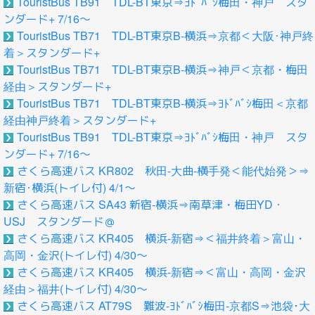
TouristBus TB91 TDL-BT東京⇒ﾖﾄﾞﾊﾞｼ梅田・神戸 スタ
ンダード+ 7/16～
TouristBus TB71 TDL-BT東京B-横浜⇒京都＜大阪･神戸終
着＞スタンダード+
TouristBus TB71 TDL-BT東京B-横浜⇒神戸＜京都・梅田
経由＞スタンダード+
TouristBus TB71 TDL-BT東京B-横浜⇒ﾖﾄﾞﾊﾞｼ梅田＜京都
経由神戸終着＞スタンダード+
TouristBus TB91 TDL-BT東京⇒ﾖﾄﾞﾊﾞｼ梅田・神戸 スタ
ンダード+ 7/16～
さくら高速バス KR802 秋田-大曲-横手発＜能代始発＞⇒
新宿･横浜(トイレ付) 4/1～
さくら高速バス SA43 新宿-横浜⇒南草津・梅田YD・
USJ スタンダード＠
さくら高速バス KR405 横浜-新宿⇒＜福井終着＞富山・
高岡・金沢(トイレ付) 4/30～
さくら高速バス KR405 横浜-新宿⇒＜富山・高岡・金沢
経由＞福井(トイレ付) 4/30～
さくら高速バス AT79S 難波-ﾖﾄﾞﾊﾞｼ梅田-京都S⇒池袋･大