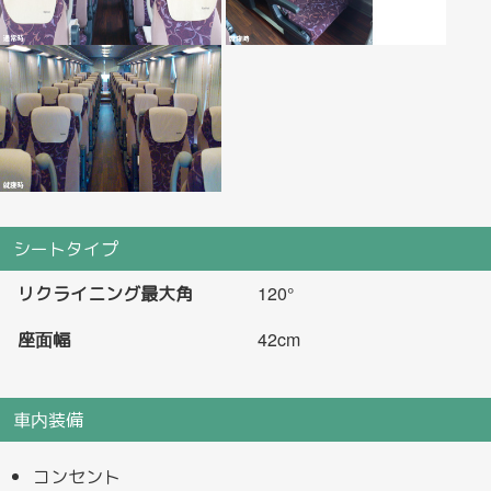
シートタイプ
リクライニング最大角
120°
座面幅
42cm
車内装備
コンセント