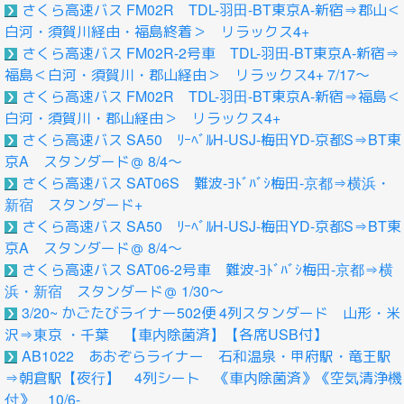
さくら高速バス FM02R TDL-羽田-BT東京A-新宿⇒郡山＜
白河・須賀川経由・福島終着＞ リラックス4+
さくら高速バス FM02R-2号車 TDL-羽田-BT東京A-新宿⇒
福島＜白河・須賀川・郡山経由＞ リラックス4+ 7/17～
さくら高速バス FM02R TDL-羽田-BT東京A-新宿⇒福島＜
白河・須賀川・郡山経由＞ リラックス4+
さくら高速バス SA50 ﾘｰﾍﾞﾙH-USJ-梅田YD-京都S⇒BT東
京A スタンダード＠ 8/4～
さくら高速バス SAT06S 難波-ﾖﾄﾞﾊﾞｼ梅田-京都⇒横浜・
新宿 スタンダード+
さくら高速バス SA50 ﾘｰﾍﾞﾙH-USJ-梅田YD-京都S⇒BT東
京A スタンダード＠ 8/4～
さくら高速バス SAT06-2号車 難波-ﾖﾄﾞﾊﾞｼ梅田-京都⇒横
浜・新宿 スタンダード＠ 1/30～
3/20~ かごたびライナー502便 4列スタンダード 山形・米
沢⇒東京 ・千葉 【車内除菌済】【各席USB付】
AB1022 あおぞらライナー 石和温泉・甲府駅・竜王駅
⇒朝倉駅【夜行】 4列シート 《車内除菌済》《空気清浄機
付》 10/6-