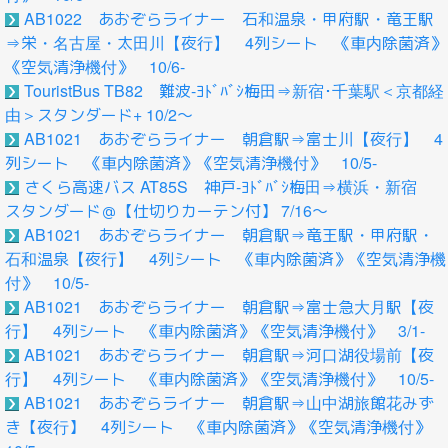
AB1022 あおぞらライナー 石和温泉・甲府駅・竜王駅
⇒栄・名古屋・太田川【夜行】 4列シート 《車内除菌済》
《空気清浄機付》 10/6-
TouristBus TB82 難波-ﾖﾄﾞﾊﾞｼ梅田⇒新宿･千葉駅＜京都経
由＞スタンダード+ 10/2～
AB1021 あおぞらライナー 朝倉駅⇒富士川【夜行】 4
列シート 《車内除菌済》《空気清浄機付》 10/5-
さくら高速バス AT85S 神戸-ﾖﾄﾞﾊﾞｼ梅田⇒横浜・新宿
スタンダード＠【仕切りカーテン付】 7/16～
AB1021 あおぞらライナー 朝倉駅⇒竜王駅・甲府駅・
石和温泉【夜行】 4列シート 《車内除菌済》《空気清浄機
付》 10/5-
AB1021 あおぞらライナー 朝倉駅⇒富士急大月駅【夜
行】 4列シート 《車内除菌済》《空気清浄機付》 3/1-
AB1021 あおぞらライナー 朝倉駅⇒河口湖役場前【夜
行】 4列シート 《車内除菌済》《空気清浄機付》 10/5-
AB1021 あおぞらライナー 朝倉駅⇒山中湖旅館花みず
き【夜行】 4列シート 《車内除菌済》《空気清浄機付》