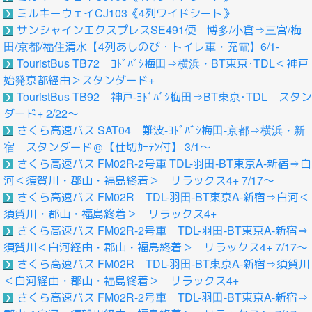
ミルキーウェイCJ103《4列ワイドシート》
サンシャインエクスプレスSE491便 博多/小倉⇒三宮/梅
田/京都/福住清水【4列あしのび・トイレ車・充電】6/1-
TouristBus TB72 ﾖﾄﾞﾊﾞｼ梅田⇒横浜・BT東京･TDL＜神戸
始発京都経由＞スタンダード+
TouristBus TB92 神戸-ﾖﾄﾞﾊﾞｼ梅田⇒BT東京･TDL スタン
ダード+ 2/22～
さくら高速バス SAT04 難波-ﾖﾄﾞﾊﾞｼ梅田-京都⇒横浜・新
宿 スタンダード＠【仕切ｶｰﾃﾝ付】 3/1～
さくら高速バス FM02R-2号車 TDL-羽田-BT東京A-新宿⇒白
河＜須賀川・郡山・福島終着＞ リラックス4+ 7/17～
さくら高速バス FM02R TDL-羽田-BT東京A-新宿⇒白河＜
須賀川・郡山・福島終着＞ リラックス4+
さくら高速バス FM02R-2号車 TDL-羽田-BT東京A-新宿⇒
須賀川＜白河経由・郡山・福島終着＞ リラックス4+ 7/17～
さくら高速バス FM02R TDL-羽田-BT東京A-新宿⇒須賀川
＜白河経由・郡山・福島終着＞ リラックス4+
さくら高速バス FM02R-2号車 TDL-羽田-BT東京A-新宿⇒