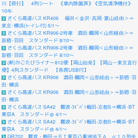
川【夜行】 4列シート 《車内除菌済》《空気清浄機付》
10/6-
さくら高速バス KR406 福井＜金沢･高岡･富山経由＞⇒
東京･横浜(トイレ付) 5/1～
さくら高速バス KR906-2号車 酒田-鶴岡＜山形経由＞⇒
新宿･羽田 スタンダード 8/10～
さくら高速バス KR906-2号車 酒田-鶴岡＜山形経由＞⇒
新宿･羽田 スタンダード 8/10～
(新)かごたびライナー812便【岡山始発】【岡山－東京直行
便】4列スタンダード 【各席USB付】
さくら高速バス KR906 酒田-鶴岡＜山形経由＞⇒新宿･羽
田･横浜
さくら高速バス KR906 酒田-鶴岡＜山形経由＞⇒新宿･羽
田･横浜
さくら高速バス SA42 難波-ﾖﾄﾞﾊﾞｼ梅田-京都S⇒横浜･BT
東京A スタンダード＠ 4/1～
さくら高速バス SA42 難波-ﾖﾄﾞﾊﾞｼ梅田-京都S⇒横浜･BT
東京A スタンダード＠ 4/1～
GR702 難波・梅田⇒ＢＴ東京八重洲地下Ａ ≪１０列全