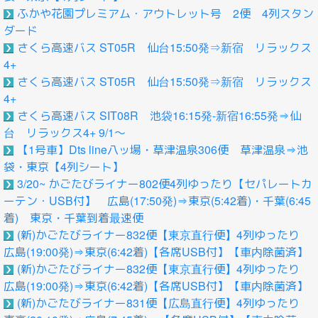
ふかや花園プレミアム・アウトレット号 2便 4列スタン
ダード
さくら高速バス ST05R 仙台15:50発⇒新宿 リラックス
4+
さくら高速バス ST05R 仙台15:50発⇒新宿 リラックス
4+
さくら高速バス SIT08R 池袋16:15発-新宿16:55発⇒仙
台 リラックス4+ 9/1～
【1号車】Dts line八ッ場・草津温泉306便 草津温泉⇒池
袋・東京【4列シート】
3/20~ かごたびライナー802便4列ゆったり【セパレートカ
ーテン・USB付】 広島(17:50発)⇒東京(5:42着)・千葉(6:45
着) 東京・千葉到着最速便
(新)かごたびライナー832便【東京直行便】4列ゆったり
広島(19:00発)⇒東京(6:42着)【各席USB付】【車内除菌済】
(新)かごたびライナー832便【東京直行便】4列ゆったり
広島(19:00発)⇒東京(6:42着)【各席USB付】【車内除菌済】
(新)かごたびライナー831便【広島直行便】4列ゆったり