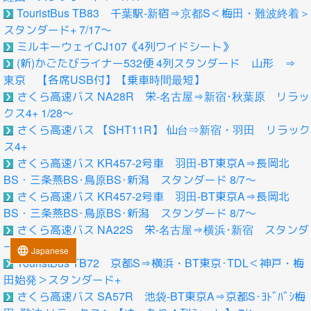
TouristBus TB83 千葉駅-新宿⇒京都S＜梅田・難波終着＞
スタンダード+ 7/17～
ミルキーウェイCJ107《4列ワイドシート》
(新)かごたびライナー532便 4列スタンダード 山形 ⇒
東京 【各席USB付】【乗車時間最短】
さくら高速バス NA28R 栄-名古屋⇒新宿･秋葉原 リラッ
クス4+ 1/28～
さくら高速バス 【SHT11R】 仙台⇒新宿・羽田 リラック
ス4+
さくら高速バス KR457-2号車 羽田-BT東京A⇒長岡北
BS・三条燕BS･鳥原BS･新潟 スタンダード 8/7～
さくら高速バス KR457-2号車 羽田-BT東京A⇒長岡北
BS・三条燕BS･鳥原BS･新潟 スタンダード 8/7～
さくら高速バス NA22S 栄-名古屋⇒横浜･新宿 スタンダ
ード+ 7/1～
language
Japanese
TouristBus TB72 京都S⇒横浜・BT東京･TDL＜神戸・梅
田始発＞スタンダード+
さくら高速バス SA57R 池袋-BT東京A⇒京都S･ﾖﾄﾞﾊﾞｼ梅